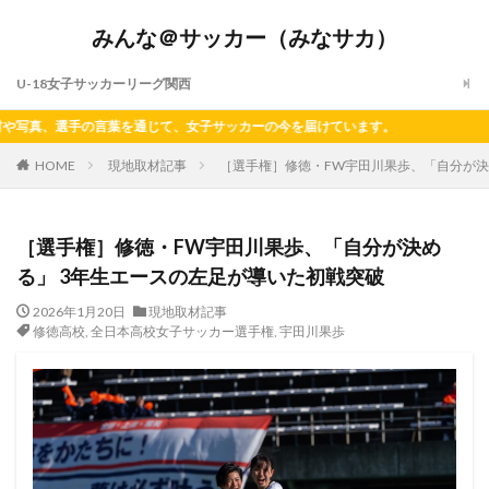
みんな＠サッカー（みなサカ）
U-18女子サッカーリーグ関西
言葉を通じて、女子サッカーの今を届けています。
HOME
現地取材記事
［選手権］修徳・FW宇田川果歩、「自分が決
［選手権］修徳・FW宇田川果歩、「自分が決め
る」 3年生エースの左足が導いた初戦突破
2026年1月20日
現地取材記事
修徳高校
,
全日本高校女子サッカー選手権
,
宇田川果歩