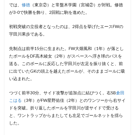
では、
修徳
（東京②）と常盤木学園（宮城②）が対戦。修徳
が3-0で快勝を飾り、2回戦に駒を進めた。
初戦突破の立役者となったのは、2得点を挙げたエースFWの
宇田川果歩である。
先制点は前半15分に生まれた。FW大畑風和（1年）が落とし
たボールをDF高木綾女（2年）がスペースへ浮き球のパスを
送る。このボールに反応した宇田川が左足を振り抜くと、前
に出ていたGKの頭上を越えたボールが、そのままゴールに吸
い込まれた。
つづく前半30分、サイド攻撃が追加点に結びつく。右SB
倉田
こはる
（3年）がFW星野佑佳（2年）とのワンツーから右サイ
ドを突破。折り返したボールを宇田川が逆サイドで受ける
と、ワントラップからまたしても左足でゴールネットを揺ら
した。