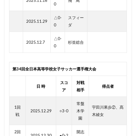
2025.11.16
飛 鳥
0
△0-
スフィー
2025.11.29
0
ダ
△0-
2025.12.7
杉並総合
0
第34回全日本高等学校女子サッカー選手権大会
スコ
対戦
日 時
得点者
ア
相手
常盤
1回
宇田川果歩②、髙
2025.12.29
○3-0
木学
戦
木綾女
園
2回
開志
2025.12.30
●0-2