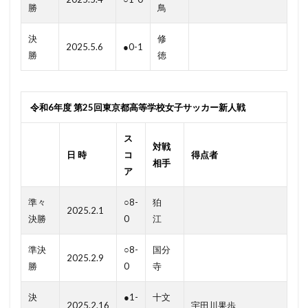
勝
鳥
決
修
2025.5.6
●0-1
勝
徳
令和6年度 第25回東京都高等学校女子サッカー新人戦
ス
対戦
日 時
コ
得点者
相手
ア
準々
○8-
狛
2025.2.1
決勝
0
江
準決
○8-
国分
2025.2.9
勝
0
寺
決
●1-
十文
2025.2.16
宇田川果歩