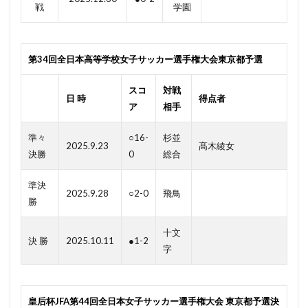
戦
学園
第34回全日本高等学校女子サッカー選手権大会東京都予選
スコ
対戦
日 時
得点者
ア
相手
準々
○16-
杉並
2025.9.23
髙木綾女
決勝
0
総合
準決
2025.9.28
○2-0
飛鳥
勝
十文
決 勝
2025.10.11
●1-2
字
皇后杯JFA第44回全日本女子サッカー選手権大会 東京都予選決