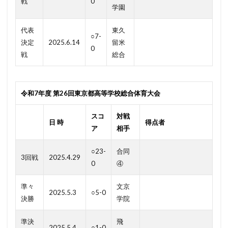
戦
0
学園
代表
東久
○7-
決定
2025.6.14
留米
0
戦
総合
令和7年度 第26回東京都高等学校総合体育大会
スコ
対戦
日 時
得点者
ア
相手
○23-
合同
3回戦
2025.4.29
0
④
準々
文京
2025.5.3
○5-0
決勝
学院
準決
飛
2025.5.4
○1-0