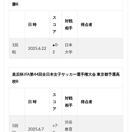
勝R
ス
対戦
日 時
コ
得点者
相手
ア
1回
●0-
日本
2025.6.22
戦
2
大学
皇后杯JFA第44回全日本女子サッカー選手権大会 東京都予選高
校R
ス
対戦
日 時
コ
得点者
相手
ア
渋谷
5回
○7-
2025.6.7
教育