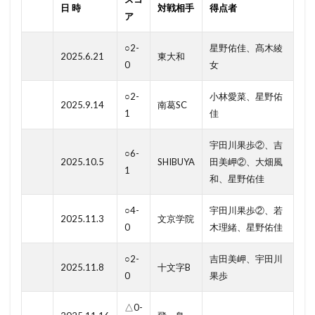
日 時
対戦相手
得点者
ア
○2-
星野佑佳、髙木綾
2025.6.21
東大和
0
女
○2-
小林愛菜、星野佑
2025.9.14
南葛SC
1
佳
宇田川果歩②、吉
○6-
2025.10.5
SHIBUYA
田美岬②、大畑風
1
和、星野佑佳
○4-
宇田川果歩②、若
2025.11.3
文京学院
0
木理緒、星野佑佳
○2-
吉田美岬、宇田川
2025.11.8
十文字B
0
果歩
△0-