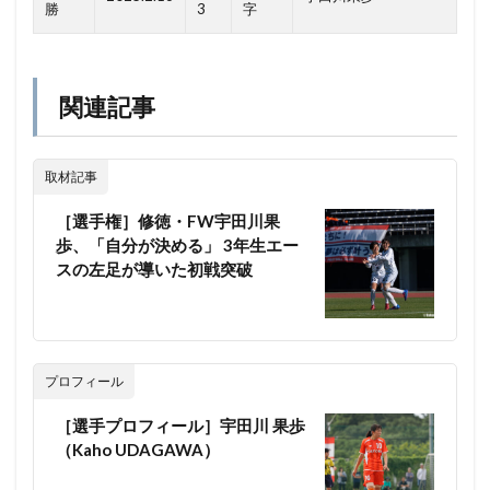
勝
3
字
関連記事
取材記事
［選手権］修徳・FW宇田川果
歩、「自分が決める」 3年生エー
スの左足が導いた初戦突破
プロフィール
［選手プロフィール］宇田川 果歩
（Kaho UDAGAWA）