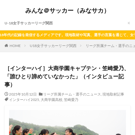
みんな＠サッカー（みなサカ）
U-18女子サッカーリーグ関西
記録を発信するメディアです。現地取材や写真、選手の言葉を通じて、女子サッカー
HOME
U18女子サッカーリーグ関西
リーグ所属チーム・選手のニ
［インターハイ］大商学園キャプテン・笠崎愛乃、
「誰ひとり諦めていなかった」（インタビュー記
事）
2025年10月12日
リーグ所属チーム・選手のニュース
,
現地取材記事
インターハイ2025
,
大商学園高校
,
笠崎愛乃