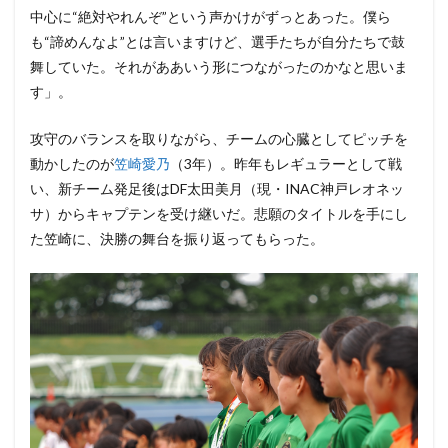
中心に“絶対やれんぞ”という声かけがずっとあった。僕ら
も“諦めんなよ”とは言いますけど、選手たちが自分たちで鼓
舞していた。それがああいう形につながったのかなと思いま
す」。
攻守のバランスを取りながら、チームの心臓としてピッチを
動かしたのが
笠崎愛乃
（3年）。昨年もレギュラーとして戦
い、新チーム発足後はDF太田美月（現・INAC神戸レオネッ
サ）からキャプテンを受け継いだ。悲願のタイトルを手にし
た笠崎に、決勝の舞台を振り返ってもらった。