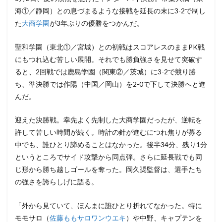
海①／静岡）との息づまるような接戦を延長の末に3-2で制し
た
大商学園
が3年ぶりの優勝をつかんだ。
聖和学園（東北①／宮城）との初戦はスコアレスのままPK戦
にもつれ込む苦しい展開。それでも勝負強さを見せて突破す
ると、2回戦では鹿島学園（関東②／茨城）に3-2で競り勝
ち、準決勝では作陽（中国／岡山）を2-0で下して決勝へと進
んだ。
迎えた決勝戦。幸先よく先制した大商学園だったが、逆転を
許して苦しい時間が続く。時計の針が進むにつれ焦りが募る
中でも、誰ひとり諦めることはなかった。後半34分、残り1分
というところでサイド攻撃から同点弾。さらに延長戦でも同
じ形から勝ち越しゴールを奪った。岡久奨監督は、選手たち
の強さを誇らしげに語る。
「外から見ていて、ほんまに誰ひとり折れてなかった。特に
モモサロ（
佐藤ももサロワンウエキ
）や中野、キャプテンを