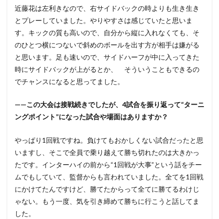
近藤花は左利きなので、右サイドバックの時よりも生き生き
とプレーしていました。やりやすさは感じていたと思いま
す。キックの質も高いので、自分から縦に入れなくても、そ
のひとつ横につないで斜めのボールを出す方が相手は嫌がる
と思います。足も速いので、サイドハーフが中に入ってきた
時にサイドバックが上がるとか、 そういうこともできるの
でチャンスになると思ってました。
——この大会は接戦続きでしたが、4試合を振り返って“ターニ
ングポイント”になった試合や場面はありますか？
やっぱり1回戦ですね。負けてもおかしくない試合だったと思
いますし、そこで全員で乗り越えて勝ち切れたのは大きかっ
たです。インターハイの前から“1回戦が大事”という話をチー
ムでもしていて、監督からも言われていました。全てを1回戦
にかけてたんですけど、勝てたからって全てに勝てるわけじ
ゃない。もう一度、気を引き締めて勝ちに行こうと話してま
した。