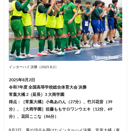
インターハイ 決勝（2025.8.2）
2025年8月2日
令和7年度 全国高等学校総合体育大会 決勝
常葉大橘 2（延長）3 大商学園
得点：［常葉大橘］小島あのん（27分）、竹川花音（39
分）、［大商学園］佐藤ももサロワンウエキ（12分、69
分）、花田ここな（86分）
8月2日、夏の頂点を懸けたインターハイ決勝。常葉大橘（東