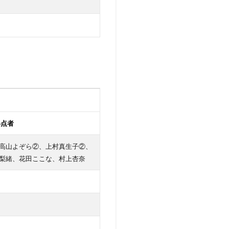
得点者
高山よぞら②、上村真生子②、
梨緒、花田ここな、村上杏奈