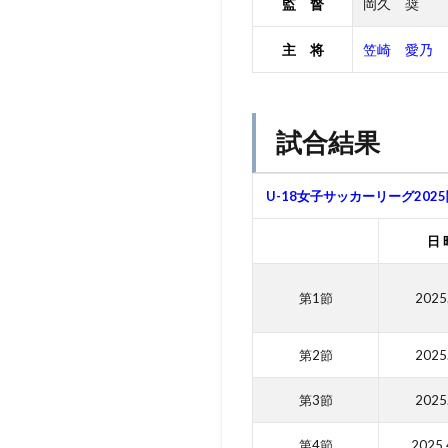
監 督
岡久 奨
主 将
笠崎 愛乃
試合結果
U-18女子サッカーリーグ202
日 
第1節
2025
第2節
2025
第3節
2025
第4節
2025.