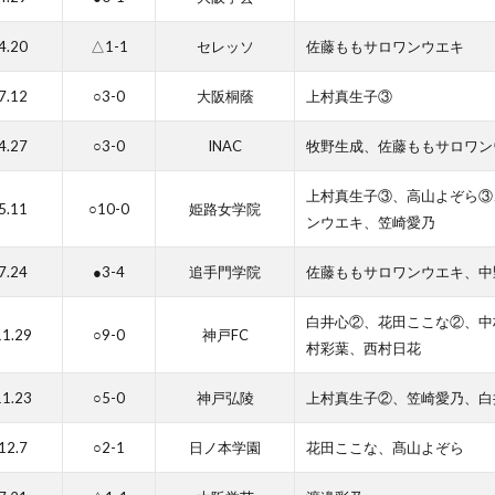
4.20
△1-1
セレッソ
佐藤ももサロワンウエキ
7.12
○3-0
大阪桐蔭
上村真生子③
4.27
○3-0
INAC
牧野生成、佐藤ももサロワン
上村真生子③、高山よぞら③
5.11
○10-0
姫路女学院
ンウエキ、笠崎愛乃
7.24
●3-4
追手門学院
佐藤ももサロワンウエキ、中
白井心②、花田ここな②、中
11.29
○9-0
神戸FC
村彩葉、西村日花
11.23
○5-0
神戸弘陵
上村真生子②、笠崎愛乃、白
12.7
○2-1
日ノ本学園
花田ここな、髙山よぞら