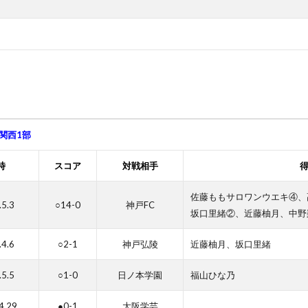
5関西1部
時
スコア
対戦相手
佐藤ももサロワンウエキ④、
.5.3
○14-0
神戸FC
坂口里緒②、近藤柚月、中野
.4.6
○2-1
神戸弘陵
近藤柚月、坂口里緒
.5.5
○1-0
日ノ本学園
福山ひな乃
4.29
●0-1
大阪学芸