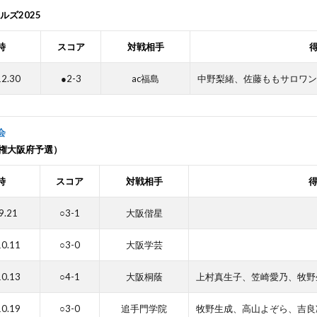
ルズ2025
時
スコア
対戦相手
12.30
●2-3
ac福島
中野梨緒、佐藤ももサロワン
会
権大阪府予選）
時
スコア
対戦相手
9.21
○3-1
大阪偕星
10.11
○3-0
大阪学芸
10.13
○4-1
大阪桐蔭
上村真生子、笠崎愛乃、牧野
10.19
○3-0
追手門学院
牧野生成、高山よぞら、吉良