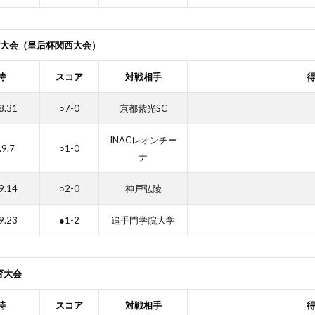
権大会（皇后杯関西大会）
時
スコア
対戦相手
8.31
○7-0
京都紫光SC
INACレオンチー
.9.7
○1-0
ナ
9.14
○2-0
神戸弘陵
9.23
●1-2
追手門学院大学
育大会
時
スコア
対戦相手