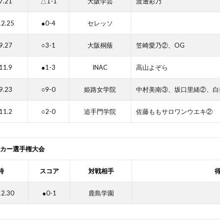
7.21
△1-1
大阪学芸
渡邊彩乃
12.25
●0-4
セレッソ
9.27
○3-1
大阪桐蔭
笠崎愛乃②、OG
11.9
●1-3
INAC
高山よぞら
9.23
○9-0
姫路女学院
中村美南③、坂口里緒②、白
11.2
○2-0
追手門学院
佐藤ももサロワンウエキ②
ッカー選手権大会
時
スコア
対戦相手
12.30
●0-1
鹿島学園