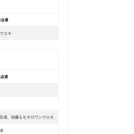
得点者
ウエキ
得点者
生成、佐藤ももサロワンウエキ
凛