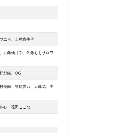
ウエキ、上村真生子
、近藤柚月②、佐藤ももサロワ
野梨緒、OG
村美南、笠崎愛乃、近藤花、中
井心、花田ここな