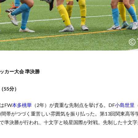
ッカー大会 準決勝
（55分）
はFW
本多桃華
（2年）が貴重な先制点を挙げる。DF
小島世里
の時間帯がつづく重苦しい雰囲気を振り払った。第13回関東高等
クで準決勝が行われ、十文字と暁星国際が対戦。先制した十文字が