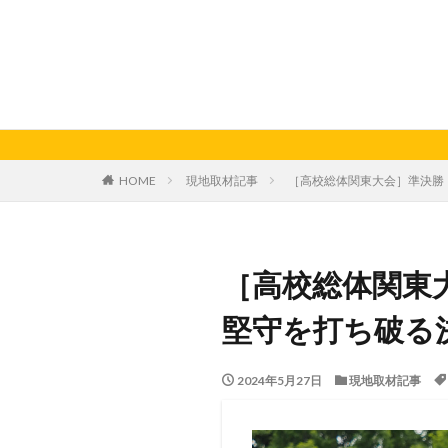
HOME
現地取材記事
［高校総体関東大会］準決勝
［高校総体関東
堅守を打ち破る
2024年5月27日
現地取材記事