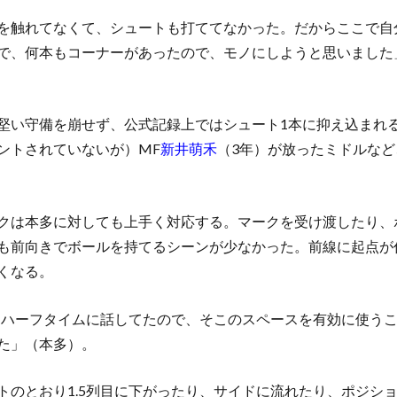
を触れてなくて、シュートも打ててなかった。だからここで自
で、何本もコーナーがあったので、モノにしようと思いました
堅い守備を崩せず、公式記録上ではシュート1本に抑え込まれ
ントされていないが）MF
新井萌禾
（3年）が放ったミドルな
クは本多に対しても上手く対応する。マークを受け渡したり、
も前向きでボールを持てるシーンが少なかった。前線に起点が
くなる。
うとハーフタイムに話してたので、そこのスペースを有効に使う
た」（本多）。
トのとおり1.5列目に下がったり、サイドに流れたり、ポジシ