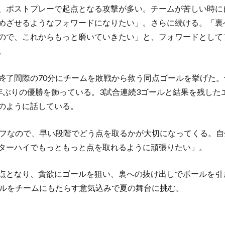
、ポストプレーで起点となる攻撃が多い。チームが苦しい時に
めざせるようなフォワードになりたい」。さらに続ける。「裏
ので、これからもっと磨いていきたい」と、フォワードとして
。
終了間際の70分にチームを敗戦から救う同点ゴールを挙げた
5年ぶりの優勝を飾っている。3試合連続3ゴールと結果を残した
のように話している。
ーフなので、早い段階でどう点を取るかが大切になってくる。
ターハイでもっともっと点を取れるように頑張りたい」。
点となり、貪欲にゴールを狙い、裏への抜け出しでボールを引
トルをチームにもたらす意気込みで夏の舞台に挑む。