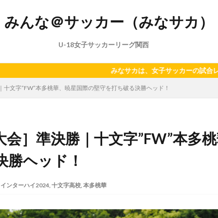
みんな＠サッカー（みなサカ）
U-18女子サッカーリーグ関西
みなサカは、女子サッカーの試合レポート、ニュース、主にU
｜十文字”FW”本多桃華、暁星国際の堅守を打ち破る決勝ヘッド！
大会］準決勝｜十文字”FW”本多
決勝ヘッド！
インターハイ2024
,
十文字高校
,
本多桃華