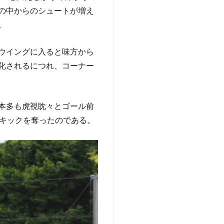
の中からのシュートが増え
。
右ウイングに入ると味方から
化されるにつれ、コーナー
本多も虎視眈々とゴール前
ーキックを奪ったのである。