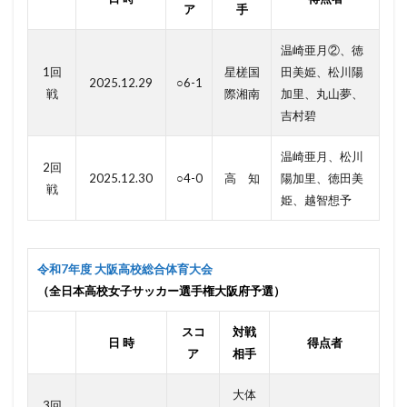
ア
手
温崎亜月②、徳
1回
星槎国
田美姫、松川陽
2025.12.29
○6-1
戦
際湘南
加里、丸山夢、
吉村碧
温崎亜月、松川
2回
2025.12.30
○4-0
高 知
陽加里、徳田美
戦
姫、越智想予
令和7年度 大阪高校総合体育大会
（全日本高校女子サッカー選手権大阪府予選）
スコ
対戦
日 時
得点者
ア
相手
大体
3回