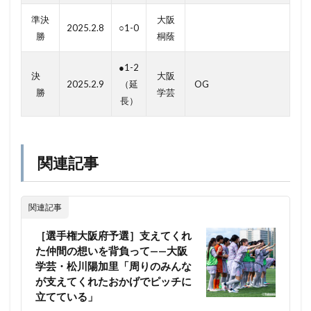
準決
大阪
2025.2.8
○1-0
勝
桐蔭
●1-2
決
大阪
2025.2.9
（延
OG
勝
学芸
長）
関連記事
関連記事
［選手権大阪府予選］支えてくれ
た仲間の想いを背負って——大阪
学芸・松川陽加里「周りのみんな
が支えてくれたおかげでピッチに
立てている」