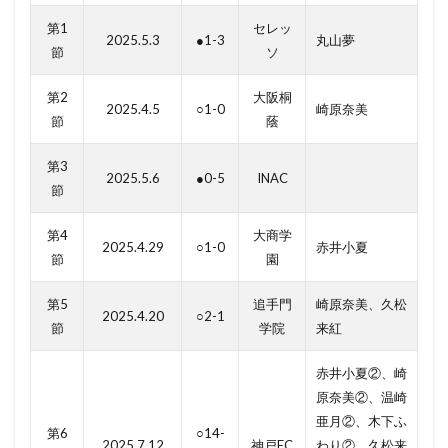
第1
セレッ
2025.5.3
●1-3
丸山夢
節
ソ
第2
大阪桐
2025.4.5
○1-0
崎原奈美
節
蔭
第3
2025.5.6
●0-5
INAC
節
第4
大商学
2025.4.29
○1-0
赤井小夏
節
園
第5
追手門
崎原奈美、久松
2025.4.20
○2-1
節
学院
来紅
赤井小夏②、崎
原奈美②、温崎
亜月②、木下ふ
第6
○14-
2025.7.12
神戸FC
わり②、久松来