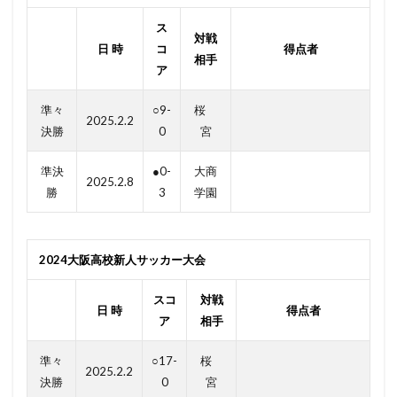
ス
対戦
日 時
コ
得点者
相手
ア
準々
○9-
桜
2025.2.2
決勝
0
宮
準決
●0-
大商
2025.2.8
勝
3
学園
2024大阪高校新人サッカー大会
スコ
対戦
日 時
得点者
ア
相手
準々
○17-
桜
2025.2.2
決勝
0
宮