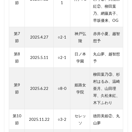
節
1
紅②、柳田葉
乃、網藤真子、
早坂優来、OG
第7
神戸弘
赤井小夏、越智
2025.4.27
○2-1
節
陵
想予
第8
日ノ本
丸山夢、越智想
2025.5.11
○2-1
節
学園
予
柳田葉乃③、杉
村はるみ、温崎
第9
姫路女
2025.6.22
○8-0
亜月、山田理
節
学院
琴、久松来紅、
木下ふわり
第10
セレッ
徳田美姫②、丸
2025.11.22
○3-2
節
ソ
山夢