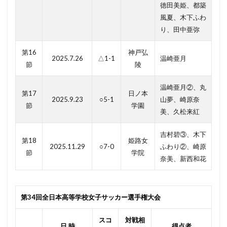
徳田美姫、都築
風夏、木下ふわ
り、田中亜弥
第16
神戸弘
2025.7.26
△1-1
温崎亜月
節
陵
温崎亜月②、丸
第17
日ノ本
2025.9.23
○5-1
山夢、崎原奈
節
学園
美、久松来紅
吉村碧③、木下
第18
姫路女
2025.11.29
○7-0
ふわり②、崎原
節
学院
奈美、新西和花
第34回全日本高等学校女子サッカー選手権大会
スコ
対戦相
日 時
得点者