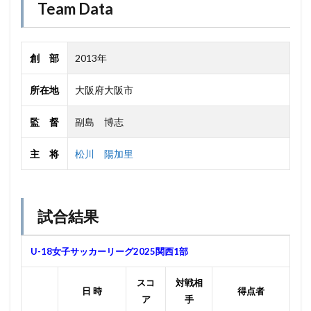
Team Data
創 部
2013年
所在地
大阪府大阪市
監 督
副島 博志
主 将
松川 陽加里
試合結果
U-18女子サッカーリーグ2025関西1部
スコ
対戦相
日 時
得点者
ア
手