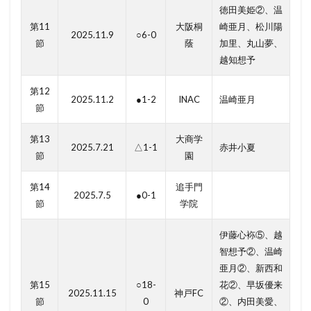
徳田美姫②、温
第11
大阪桐
崎亜月、松川陽
2025.11.9
○6-0
節
蔭
加里、丸山夢、
越知想予
第12
2025.11.2
●1-2
INAC
温崎亜月
節
第13
大商学
2025.7.21
△1-1
赤井小夏
節
園
第14
追手門
2025.7.5
●0-1
節
学院
伊藤心袮⑤、越
智想予②、温崎
亜月②、新西和
第15
○18-
花②、早坂優来
2025.11.15
神戸FC
節
0
②、内田美愛、