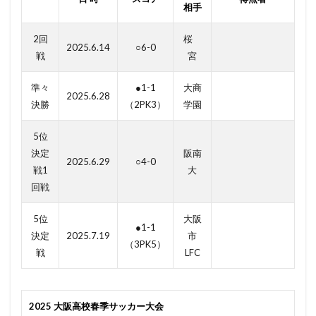
相手
2回
桜
2025.6.14
○6-0
戦
宮
準々
●1-1
大商
2025.6.28
決勝
（2PK3）
学園
5位
決定
阪南
2025.6.29
○4-0
戦1
大
回戦
5位
大阪
●1-1
決定
2025.7.19
市
（3PK5）
戦
LFC
2025 大阪高校春季サッカー大会