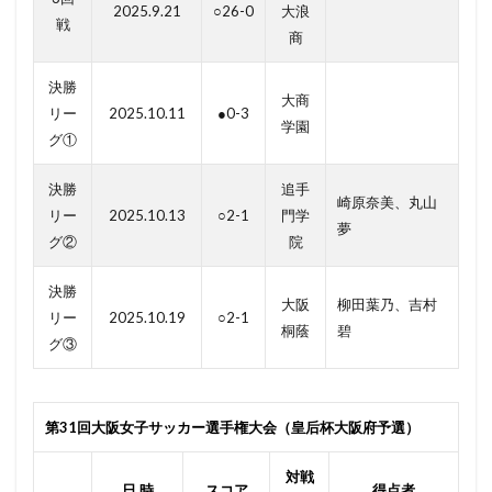
2025.9.21
○26-0
大浪
戦
商
決勝
大商
リー
2025.10.11
●0-3
学園
グ①
決勝
追手
崎原奈美、丸山
リー
2025.10.13
○2-1
門学
夢
グ②
院
決勝
大阪
柳田葉乃、吉村
リー
2025.10.19
○2-1
桐蔭
碧
グ③
第31回大阪女子サッカー選手権大会（皇后杯大阪府予選）
対戦
日 時
スコア
得点者