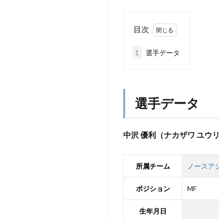
目次
1
選手データ
選手データ
中沢 優利（ナカザワ ユウ
所属チーム
ノースア
ポジション
MF
生年月日