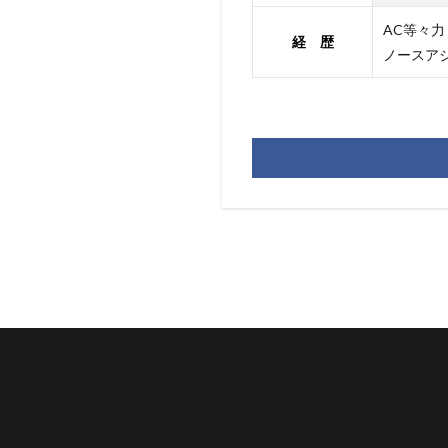
AC等々力（
経 歴
ノースアジ