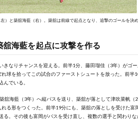
（左）と築舘海藍（右）。築舘は前線で起点となり、追撃のゴールを決
築舘海藍を起点に攻撃を作る
いきなりチャンスを迎える。前半1分、藤田瑠佳（3年）がゴ
ぼれ球を拾ってこの試合のファーストシュートを放った。前半1
込んでいる。
が築舘海藍（3年）へ縦パスを送り、築舘が落として津吹菜帆（
入れる形をつくった。前半19分にも、築舘の落としを受けた富
送る。その後も富岡がパスを受け直し、複数の選手と関わりな