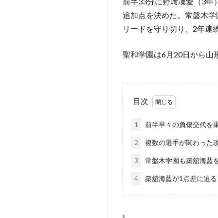
前半33分に野﨑凜愛（3
追加点を決めた。常盤木学
リードを守り切り、2年連
聖和学園は6月20日から
目次
1
前半早々の負傷交代を
2
複数の選手が関わった
3
常盤木学園も築舘海藍
4
築舘海藍が1点差に迫る