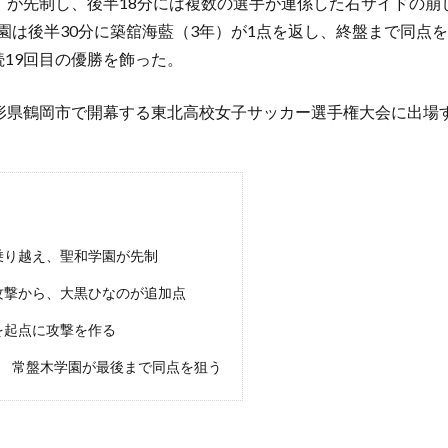
年）が先制し、後半18分には複数の選手が連係した右サイドの崩
園は後半30分に築舘海藍（3年）が1点を返し、終盤まで同点
続19回目の優勝を飾った。
山形県鶴岡市で開幕する東北高校女子サッカー選手権大会に出場
乗り越え、聖和学園が先制
攻撃から、大黒ひなのが追加点
を起点に攻撃を作る
 常盤木学園が最後まで同点を狙う