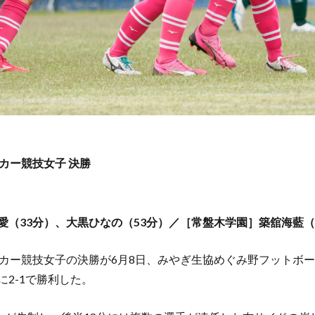
カー競技女子 決勝
愛（33分）、大黒ひなの（53分）／［常盤木学園］築舘海藍（
ッカー競技女子の決勝が6月8日、みやぎ生協めぐみ野フットボ
2-1で勝利した。