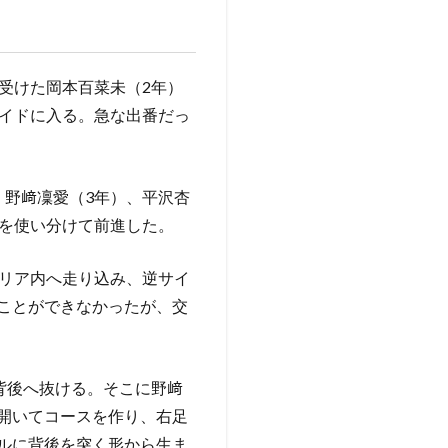
受けた岡本百菜未（2年）
サイドに入る。急な出番だっ
、野﨑凜愛（3年）、平沢杏
ドを使い分けて前進した。
エリア内へ走り込み、逆サイ
ことができなかったが、交
背後へ抜ける。そこに野﨑
を開いてコースを作り、右足
ルに背後を突く形から生ま