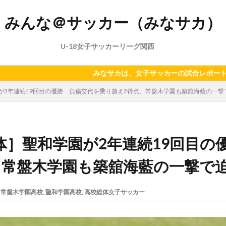
みんな＠サッカー（みなサカ）
U-18女子サッカーリーグ関西
みなサカは、女子サッカーの試合レポート、ニュース、主にU-18年
が2年連続19回目の優勝 負傷交代を乗り越え2得点、常盤木学園も築舘海藍の一撃
体］聖和学園が2年連続19回目の
、常盤木学園も築舘海藍の一撃で
常盤木学園高校
,
聖和学園高校
,
高校総体女子サッカー