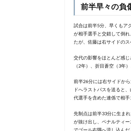
前半早々の負
試合は前半5分、早くもア
が相手選手と交錯して倒れ
たが、佐藤は右サイドのス
交代の影響をほとんど感じ
（2年）、折目蒼空（3年
前半26分には右サイドか
ドへラストパスを送ると、
代選手を含めた連係で相手
先制点は前半33分に生ま
が抜け出し、ペナルティー
でゴール右隅へ流し込んだ