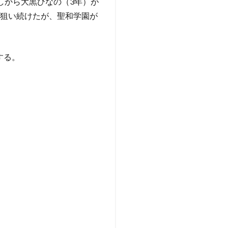
しから大黒ひなの（3年）が
を狙い続けたが、聖和学園が
する。