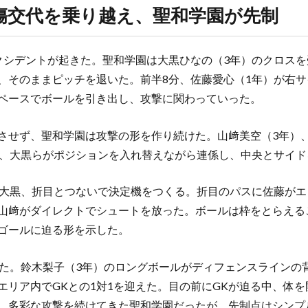
傷交代を乗り越え、聖和学園が先制
クシデントが起きた。聖和学園は大黒ひなの（3年）のクロスを
、そのままピッチを退いた。前半8分、佐藤愛心（1年）が右
ペースでボールを引き出し、攻撃に関わっていった。
させず、聖和学園は攻撃の形を作り続けた。山﨑美空（3年）
）、大黒らがポジションを入れ替えながら連係し、中央とサイ
ら大黒、折目とつないで決定機をつくる。折目のパスに佐藤が
山﨑がダイレクトでシュートを放った。ボールは枠をとらえる
ゴールに迫る形を示した。
れた。鈴木梨子（3年）のロングボールがディフェンスラインの
エリア内でGKとの1対1を迎えた。目の前にGKが迫る中、体
。多彩な攻撃を続けてきた聖和学園だったが、先制点はシンプ