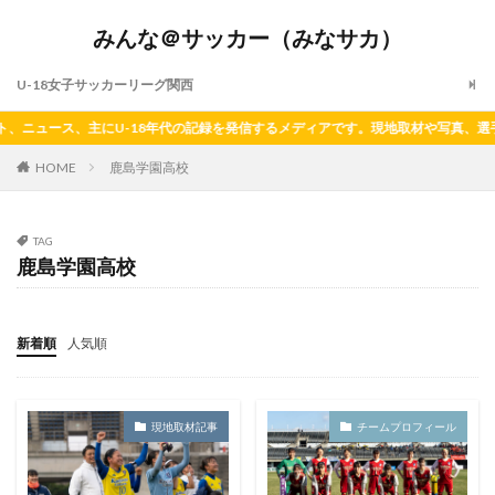
みんな＠サッカー（みなサカ）
U-18女子サッカーリーグ関西
、ニュース、主にU-18年代の記録を発信するメディアです。現地取材や写真、選
HOME
鹿島学園高校
TAG
鹿島学園高校
新着順
人気順
現地取材記事
チームプロフィール