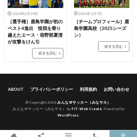
2026年2月19日
2026年1月7日
［選手権］鹿島学園が初の
［チームプロフィール］鹿
ベスト4進出 怪我を乗り
島学園高校（2025シーズ
越えたエース・宿野部夏澄
ン）
が攻撃をけん引
続きを読む
続きを読む
ABOUT
プライバシーポリシー
利用規約
お問い合わせ
© Copyright 2026
みんな＠サッカー（みなサカ）
.
みんな＠サッカー（みなサカ） by
FIT-Web Create
. Powered by
WordPress
.