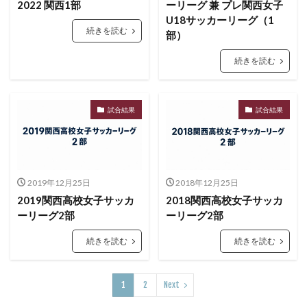
2022 関西1部
ーリーグ 兼 プレ関西女子
U18サッカーリーグ（1
続きを読む
部）
続きを読む
試合結果
試合結果
2019年12月25日
2018年12月25日
2019関西高校女子サッカ
2018関西高校女子サッカ
ーリーグ2部
ーリーグ2部
続きを読む
続きを読む
1
2
Next