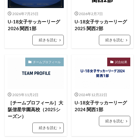
2026年7月25日
2026年2月7日
U-18女子サッカーリーグ
U-18女子サッカーリーグ
2026 関西1部
2025 関西2部
続きを読む
続きを読む
チームプロフィール
試合結果
2025年11月2日
2024年12月22日
［チームプロフィール］大
U-18女子サッカーリーグ
阪偕星学園高校（2025シ
2024 関西1部
ーズン）
続きを読む
続きを読む